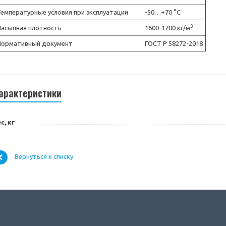
емпературные условия при эксплуатации
-50…+70 °C
3
Насыпная плотность
1600-1700 кг/м
Нормативный документ
ГОСТ Р 58272-2018
арактеристики
с, кг
Вернуться к списку