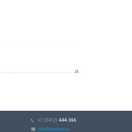
25
+7 (3412)
444-366
info@starkhaus.ru