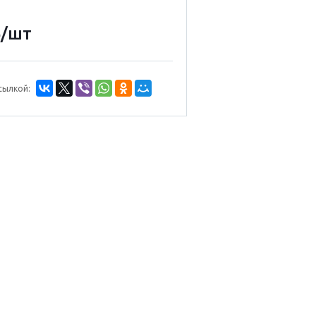
/шт
б
сылкой: