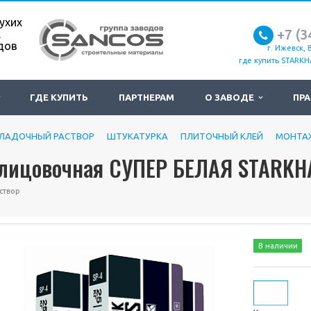
ухих
+7 (3
.
дов
г. Ижевск, 
где купить STARKH
ГДЕ КУПИТЬ
ПАРТНЕРАМ
О ЗАВОДЕ
ПРА
КЛАДОЧНЫЙ РАСТВОР
ШТУКАТУРКА
ПЛИТОЧНЫЙ КЛЕЙ
МОНТА
А
блицовочная СУПЕР БЕЛАЯ STARKH
створ
В наличии