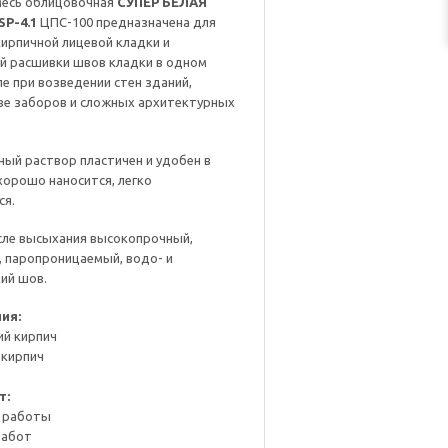
месь облицовочная
СУПЕР БЕЛАЯ
P-4.1
ЦПС-100 предназначена для
ирпичной лицевой кладки и
й расшивки швов кладки в одном
е при возведении стен зданий,
ве заборов и сложных архитектурных
ый раствор пластичен и удобен в
хорошо наносится, легко
ся.
сле высыхания высокопрочный,
, паропроницаемый, водо- и
ий шов.
ия:
ий кирпич
 кирпич
т:
е работы
работ