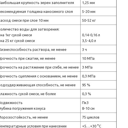
Наибольшая крупность зерен заполнителя
1,25 мм
Рекомендуемая толщина наносимого слоя
5-20 мм
асход смеси при слое 10 мм
50-52 кг
оличество воды для затворения:
 на 1кг сухой смеси
0,14-0,16 л
 на 25 кг сухой смеси
3,5-4,0 л
изнеспособность раствора, не менее
3 ч
рочность при сжатии, не менее
10 МПа
рочность на растяжение при сгибе, не менее
3 МПа
рочность сцепления с основанием, не менее
0,3 МПа
Водоудерживающая способность, не менее
95 %
лажность сухой смеси, не более
0,3 %
Подвижность
Пк3
лубина погружения конуса
8-10 см
орозостойкость, не менее
75 циклов
емпературные условия при нанесении
+5…+30 °C