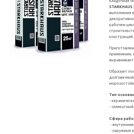
Кладочная с
STARKHAUS S
выполнения к
декоративно
рабочем цикл
строительст
конструкций.
Приготовленн
применении, 
выравнивает
Образует по
долговечный
морозостойк
Тип основан
- керамическ
- силикатный
Сфера рабо
- внутренни
- наружные 