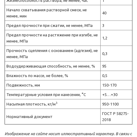
Жизнеспособность раствора, не менее, час
1
Начало схватывания растворной смеси, не
40
менее, мин
Предел прочности при сжатии, не менее, МПа
3
Предел прочности на растяжение при изгибе, не
1,2
менее, МПа
Прочность сцепления с основанием (адгезия), не
0,3
менее, МПа
Водоудерживающая способность, не менее, %
95
Влажность по массе, не более, %
0,5
Подвижность, мм
150-170
Температурные условия при нанесении, °C
+5…+30
3
Насыпная плотность, кг/м
950-1100
ГОСТ Р 58275-
Нормативный документ
2018
Изображение на сайте носит иллюстративный характер. В связи с