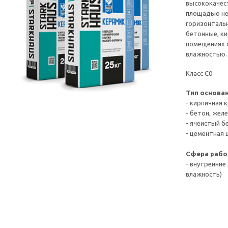
высококачес
площадью не 
горизонталь
бетонные, к
помещениях 
влажностью. 
Класс С0
Тип основан
- кирпичная 
- бетон, жел
- ячеистый б
- цементная
Сфера рабо
- внутренние
влажность)