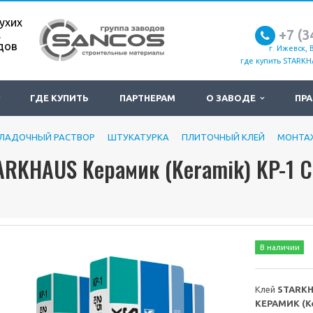
ухих
+7 (3
.
дов
г. Ижевск, 
где купить STARKH
ГДЕ КУПИТЬ
ПАРТНЕРАМ
О ЗАВОДЕ
ПРА
КЛАДОЧНЫЙ РАСТВОР
ШТУКАТУРКА
ПЛИТОЧНЫЙ КЛЕЙ
МОНТА
А
RKHAUS Керамик (Keramik) KP-1 
В наличии
Клей
STARKH
КЕРАМИК (K