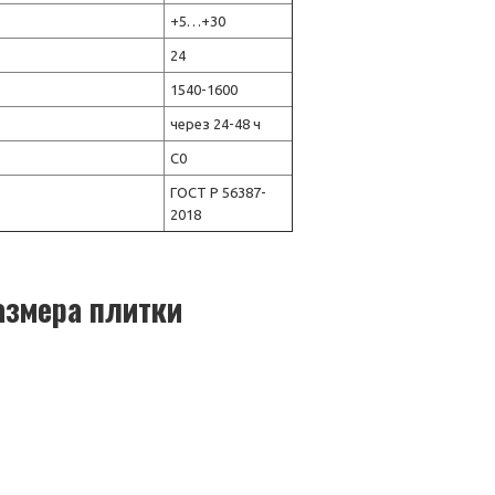
+5…+30
24
1540-1600
через 24-48 ч
С0
ГОСТ Р 56387-
2018
азмера плитки