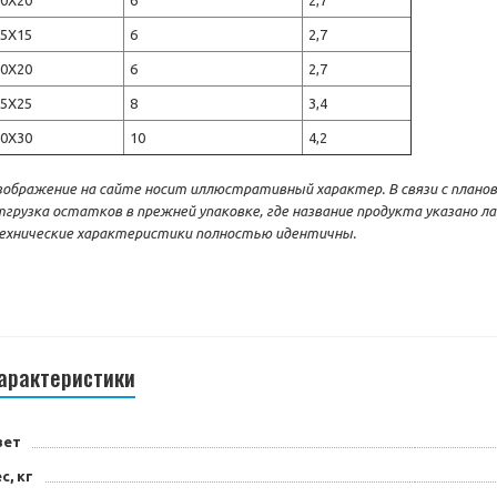
10Х20
6
2,7
15Х15
6
2,7
20Х20
6
2,7
25Х25
8
3,4
30Х30
10
4,2
зображение на сайте носит иллюстративный характер. В связи с плано
тгрузка остатков в прежней упаковке, где название продукта указано ла
ехнические характеристики полностью идентичны.
арактеристики
вет
с, кг