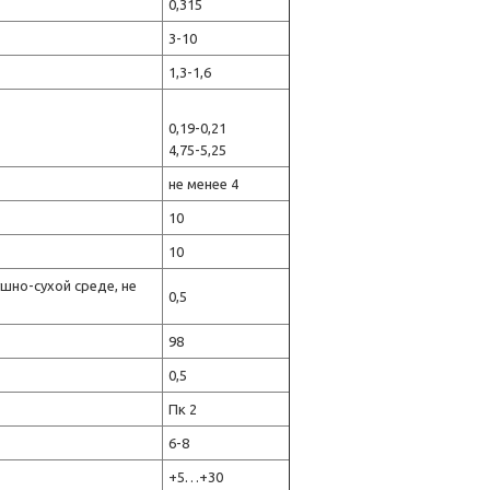
0,315
3-10
1,3-1,6
0,19-0,21
4,75-5,25
не менее 4
10
10
ушно-сухой среде, не
0,5
98
0,5
Пк 2
6-8
+5…+30