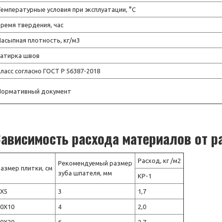
емпературные условия при эксплуатации, °C
ремя твердения, час
асыпная плотность, кг/м3
Затирка швов
ласс согласно ГОСТ Р 56387-2018
Нормативный документ
Зависимость расхода материалов от р
Расход, кг /м2
Рекомендуемый размер
азмер плитки, см
зуба шпателя, мм
KP-1
5Х5
3
1,7
10Х10
4
2,0