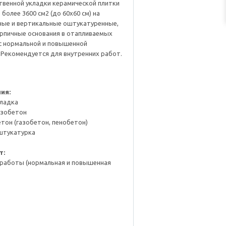
твенной укладки керамической плитки
более 3600 см2 (до 60х60 см) на
ные и вертикальные оштукатуренные,
ирпичные основания в отапливаемых
с нормальной и повышенной
Рекомендуется для внутренних работ.
ия:
кладка
езобетон
етон (газобетон, пенобетон)
 штукатурка
т:
 работы (нормальная и повышенная