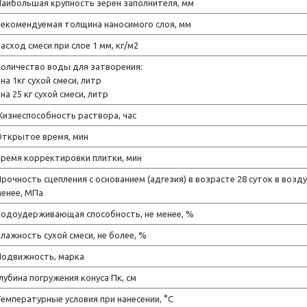
аибольшая крупность зерен заполнителя, мм
екомендуемая толщина наносимого слоя, мм
асход смеси при слое 1 мм, кг/м2
оличество воды для затворения:
 на 1кг сухой смеси, литр
 на 25 кг сухой смеси, литр
изнеспособность раствора, час
Открытое время, мин
ремя корректировки плитки, мин
рочность сцепления с основанием (адгезия) в возрасте 28 суток в возд
енее, МПа
Водоудерживающая способность, не менее, %
лажность сухой смеси, не более, %
Подвижность, марка
лубина погружения конуса Пк, см
емпературные условия при нанесении, °C