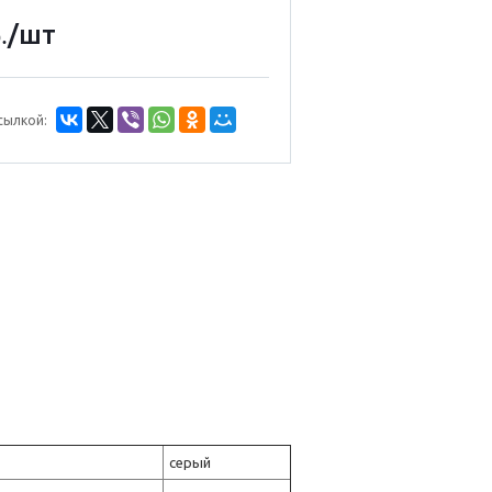
/шт
.
сылкой:
серый