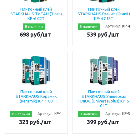
Плиточный клей
Плиточный клей
STARKHAUS TИТАН (Titan)
STARKHAUS Гранит (Granit)
KP-6 C2T
KP-4 C1ET
Артикул:
KР-4
В наличии
В наличии
698 руб/шт
539 руб./шт
Плиточный клей
Плиточный клей
STARKHAUS Керамик
STARKHAUS Универсал
(Keramik) KP-1 С0
ПЛЮС (Universal plus) KP-5
С1Т
Артикул:
KР-1
Артикул:
КР-5
В наличии
В наличии
323 руб./шт
399 руб./шт