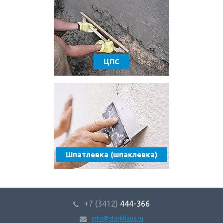
ЦПС
Шпатлевка (шпаклевка)
+7 (3412)
444-366
info@starkhaus.ru