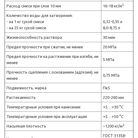
2
Расход смеси при слое 10 мм
16-18 кг/м
Количество воды для затворения:
- на 1 кг сухой смеси
0,32-0,35 л
- на 25 кг сухой смеси
8,0-8,75 л
Жизнеспособность раствора
30 мин
Предел прочности при сжатии, не менее
20 МПа
Предел прочности на растяжение при изгибе, не
5 МПа
менее
Прочность сцепления с основанием (адгезия), не
0,75 МПа
менее
Подвижность, марка
Пк5
Растекаемость
220-260 мм
Температурные условия при нанесении
+5…+30 °C
Температурные условия при эксплуатации
+5…+50 °C
3
Насыпная плотность
~1200 кг/м
ГОСТ 31358-